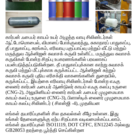
கார்பன் ஃபைபர் காயம் உயர் அழுத்த வாயு சிலிண்டர்கள்
ஆட்டோமொபைல், விமானப் போக்குவரத்து, சுகாதாரப் பாதுகாப்பு,
தீ பாதுகாப்பு, சுரங்கம், எரிவாயு பகுப்பாய்வு மற்றும் வீட்டு மற்றும்
மருத்துவ ஆக்ஸிஜன் சுவாசக் கருவி உள்ளிட்ட மருத்துவ சுவாசக்
கருவிகள் போன்ற சிறப்பு உபகரணங்களில் பரவலாகப்
பயன்படுத்தப்படுகின்றன. தீ பாதுகாப்புக்கான காற்று சுவாசக்
கருவி மற்றும் மீட்புக்காக சுருக்கப்பட்ட ஆக்ஸிஜன் சுற்றும்
சுவாசக் கருவி புதிய எரிசக்தி வாகனங்களின் துறையில்,
சுருக்கப்பட்ட இயற்கை எரிவாயு சிலிண்டர்கள் போன்ற எஃகு
லைனர் கார்பன் ஃபைபர் ஆண்டுலர் காயம் எஃகு கலப்பு உருளை
(CNG-2), அலுமினியம் லைனர் கார்பன் ஃபைபர் முழுமையாக
காயம் கலப்பு உருளை (CNG-3), பிளாஸ்டிக் லைனர் முழுமையாக
காயம் கலப்பு சிலிண்டர் ( சிஎன்ஜி -4), முதலியன
எங்கள் தயாரிப்புகளின் சில தகவல்கள் கீழே உள்ளன. இது
உங்கள் தேவைகளுக்கு ஏற்ப சிறப்பாக வடிவமைக்கப்படலாம்.
எங்கள் தயாரிப்புகள் ISO11119, DOT CFFC, EN12245 அல்லது
GB28053 தரத்தை பூர்த்தி செய்கின்றன