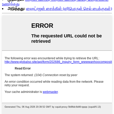
உணர்ந்தது
அடுத்தது:
ஹைட்ரஜன் சைக்கிள் (எரிபொருள் செல் பைக்குகள்)