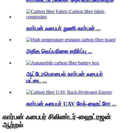
கார்பன் ஃபைபர் துணி-கார்பன் ...
அதிக வெப்பநிலை எதிர்ப்பு ...
ஆட்டோமொபைல் கார்பன் ஃபைபர்
மட்டை ...
கார்பன் ஃபைபர் UAV ரேக்-ஹைட்ரோ ...
கார்பன் ஃபைபர் சிலிண்டர்-ஹைட்ரஜன்
ஆற்றல்