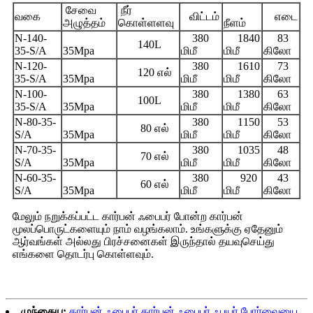
சேவை
நீர்
வகை
விட்டம்
எடை
அழுத்தம்
கொள்ளளவு
நீளம்
N-140-
380
1840
83
140L
35-S/A
35Mpa
மிமீ
மிமீ
கிலோ
N-120-
380
1610
73
120 எல்
35-S/A
35Mpa
மிமீ
மிமீ
கிலோ
N-100-
380
1380
63
100L
35-S/A
35Mpa
மிமீ
மிமீ
கிலோ
N-80-35-
380
1150
53
80 எல்
S/A
35Mpa
மிமீ
மிமீ
கிலோ
N-70-35-
380
1035
48
70 எல்
S/A
35Mpa
மிமீ
மிமீ
கிலோ
N-60-35-
380
920
43
60 எல்
S/A
35Mpa
மிமீ
மிமீ
கிலோ
மேலும் நறுக்கப்பட்ட கார்பன் ஃபைபர் போன்ற கார்பன்
மூலப்பொருட்களையும் நாம் வழங்கலாம். உங்களுக்கு ஏதேனும்
ஆர்வங்கள் அல்லது பிரச்சனைகள் இருந்தால் தயவுசெய்து
எங்களை தொடர்பு கொள்ளவும்.
முந்தைய:
கார்பன் ஃபைபர் கார்பன் ஃபைபர் ஃபயர் போர்வையை