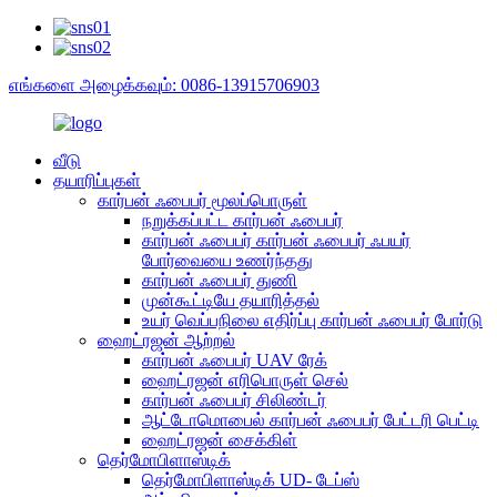
எங்களை அழைக்கவும்: 0086-13915706903
வீடு
தயாரிப்புகள்
கார்பன் ஃபைபர் மூலப்பொருள்
நறுக்கப்பட்ட கார்பன் ஃபைபர்
கார்பன் ஃபைபர் கார்பன் ஃபைபர் ஃபயர்
போர்வையை உணர்ந்தது
கார்பன் ஃபைபர் துணி
முன்கூட்டியே தயாரித்தல்
உயர் வெப்பநிலை எதிர்ப்பு கார்பன் ஃபைபர் போர்டு
ஹைட்ரஜன் ஆற்றல்
கார்பன் ஃபைபர் UAV ரேக்
ஹைட்ரஜன் எரிபொருள் செல்
கார்பன் ஃபைபர் சிலிண்டர்
ஆட்டோமொபைல் கார்பன் ஃபைபர் பேட்டரி பெட்டி
ஹைட்ரஜன் சைக்கிள்
தெர்மோபிளாஸ்டிக்
தெர்மோபிளாஸ்டிக் UD- டேப்ஸ்