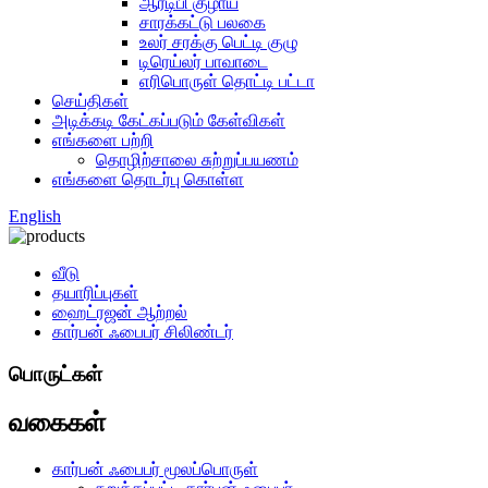
ஆர்டிபி குழாய்
சாரக்கட்டு பலகை
உலர் சரக்கு பெட்டி குழு
டிரெய்லர் பாவாடை
எரிபொருள் தொட்டி பட்டா
செய்திகள்
அடிக்கடி கேட்கப்படும் கேள்விகள்
எங்களை பற்றி
தொழிற்சாலை சுற்றுப்பயணம்
எங்களை தொடர்பு கொள்ள
English
வீடு
தயாரிப்புகள்
ஹைட்ரஜன் ஆற்றல்
கார்பன் ஃபைபர் சிலிண்டர்
பொருட்கள்
வகைகள்
கார்பன் ஃபைபர் மூலப்பொருள்