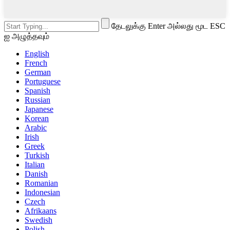
தேடலுக்கு Enter அல்லது மூட ESC
ஐ அழுத்தவும்
English
French
German
Portuguese
Spanish
Russian
Japanese
Korean
Arabic
Irish
Greek
Turkish
Italian
Danish
Romanian
Indonesian
Czech
Afrikaans
Swedish
Polish