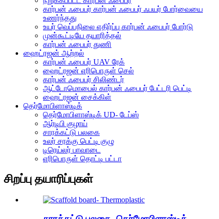
நறுக்கப்பட்ட கார்பன் ஃபைபர்
கார்பன் ஃபைபர் கார்பன் ஃபைபர் ஃபயர் போர்வையை
உணர்ந்தது
உயர் வெப்பநிலை எதிர்ப்பு கார்பன் ஃபைபர் போர்டு
முன்கூட்டியே தயாரித்தல்
கார்பன் ஃபைபர் துணி
ஹைட்ரஜன் ஆற்றல்
கார்பன் ஃபைபர் UAV ரேக்
ஹைட்ரஜன் எரிபொருள் செல்
கார்பன் ஃபைபர் சிலிண்டர்
ஆட்டோமொபைல் கார்பன் ஃபைபர் பேட்டரி பெட்டி
ஹைட்ரஜன் சைக்கிள்
தெர்மோபிளாஸ்டிக்
தெர்மோபிளாஸ்டிக் UD- டேப்ஸ்
ஆர்டிபி குழாய்
சாரக்கட்டு பலகை
உலர் சரக்கு பெட்டி குழு
டிரெய்லர் பாவாடை
எரிபொருள் தொட்டி பட்டா
சிறப்பு தயாரிப்புகள்
சாரக்கட்டு பலகை- தெர்மோபிளாஸ்டிக்