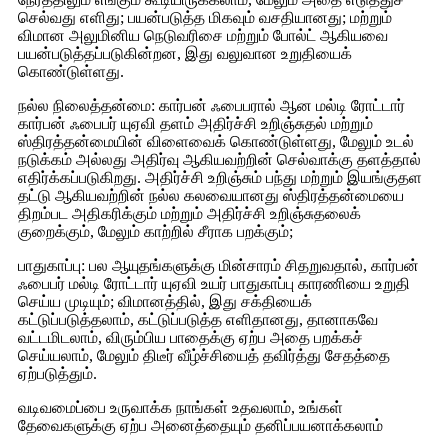
செல்வது எளிது; பயன்படுத்த மிகவும் வசதியானது; மற்றும்
விமான அலுமினிய நெடுவரிசை மற்றும் போல்ட் ஆகியவை
பயன்படுத்தப்படுகின்றன, இது வலுவான உறுதியைக்
கொண்டுள்ளது.
நல்ல நிலைத்தன்மை: கார்பன் ஃபைபரால் ஆன மல்டி ரோட்டார்
கார்பன் ஃபைபர் யுஏவி தளம் அதிர்ச்சி உறிஞ்சுதல் மற்றும்
ஸ்திரத்தன்மையின் விளைவைக் கொண்டுள்ளது, மேலும் உடல்
நடுக்கம் அல்லது அதிர்வு ஆகியவற்றின் செல்வாக்கு தளத்தால்
எதிர்க்கப்படுகிறது. அதிர்ச்சி உறிஞ்சும் பந்து மற்றும் இயங்குதள
தட்டு ஆகியவற்றின் நல்ல கலவையானது ஸ்திரத்தன்மையை
திறம்பட அதிகரிக்கும் மற்றும் அதிர்ச்சி உறிஞ்சுதலைக்
குறைக்கும், மேலும் காற்றில் சீராக பறக்கும்;
பாதுகாப்பு: பல ஆயுதங்களுக்கு மின்சாரம் சிதறுவதால், கார்பன்
ஃபைபர் மல்டி ரோட்டார் யுஏவி உயர் பாதுகாப்பு காரணியை உறுதி
செய்ய முடியும்; விமானத்தில், இது சக்தியைக்
கட்டுப்படுத்தலாம், கட்டுப்படுத்த எளிதானது, தானாகவே
வட்டமிடலாம், விரும்பிய பாதைக்கு ஏற்ப அதை பறக்கச்
செய்யலாம், மேலும் திடீர் வீழ்ச்சியைத் தவிர்த்து சேதத்தை
ஏற்படுத்தும்.
வடிவமைப்பை உருவாக்க நாங்கள் உதவலாம், உங்கள்
தேவைகளுக்கு ஏற்ப அனைத்தையும் தனிப்பயனாக்கலாம்