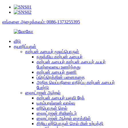
எங்களை அழைக்கவும்: 0086-1373255395
வீடு
தயாரிப்புகள்
கார்பன் ஃபைபர் மூலப்பொருள்
நறுக்கிய கார்பன் ஃபைபர்
கார்பன் ஃபைபர் கார்பன் ஃபைபர் ஃபயர்
போர்வையை உணர்ந்தது
கார்பன் ஃபைபர் துணி
ப்ரெப்ரெக்கின் புனைகதை
அதிக வெப்பநிலை எதிர்ப்பு கார்பன் ஃபைபர்
போர்டு
ஹைட்ரஜன் ஆற்றல்
கார்பன் ஃபைபர் யுஏவி ரேக்
டிகம்பரஷ்ஷன் வால்வு
எரிபொருள் செல்
ஹைட்ரஜன் சிலிண்டர்
ஹைட்ரஜன் ஆற்றல் சைக்கிள்
சிறிய எரிபொருள் செல் மின் உற்பத்தி