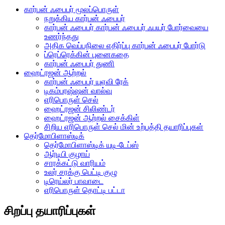
கார்பன் ஃபைபர் மூலப்பொருள்
நறுக்கிய கார்பன் ஃபைபர்
கார்பன் ஃபைபர் கார்பன் ஃபைபர் ஃபயர் போர்வையை
உணர்ந்தது
அதிக வெப்பநிலை எதிர்ப்பு கார்பன் ஃபைபர் போர்டு
ப்ரெப்ரெக்கின் புனைகதை
கார்பன் ஃபைபர் துணி
ஹைட்ரஜன் ஆற்றல்
கார்பன் ஃபைபர் யுஏவி ரேக்
டிகம்பரஷ்ஷன் வால்வு
எரிபொருள் செல்
ஹைட்ரஜன் சிலிண்டர்
ஹைட்ரஜன் ஆற்றல் சைக்கிள்
சிறிய எரிபொருள் செல் மின் உற்பத்தி தயாரிப்புகள்
தெர்மோபிளாஸ்டிக்
தெர்மோபிளாஸ்டிக் யுடி-டேப்ஸ்
ஆர்டிபி குழாய்
சாரக்கட்டு வாரியம்
உலர் சரக்கு பெட்டி குழு
டிரெய்லர் பாவாடை
எரிபொருள் தொட்டி பட்டா
சிறப்பு தயாரிப்புகள்