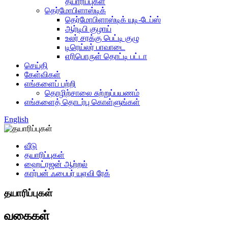
தயாரிப்புகள்
தெர்மோபிளாஸ்டிக்
தெர்மோபிளாஸ்டிக் யுடி-டேப்ஸ்
ஆர்டிபி குழாய்
உலர் சரக்கு பெட்டி குழு
டிரெய்லர் பாவாடை
எரிபொருள் தொட்டி பட்டா
செய்தி
கேள்விகள்
எங்களைப் பற்றி
தொழிற்சாலை சுற்றுப்பயணம்
எங்களைத் தொடர்பு கொள்ளுங்கள்
English
வீடு
தயாரிப்புகள்
ஹைட்ரஜன் ஆற்றல்
கார்பன் ஃபைபர் யுஏவி ரேக்
தயாரிப்புகள்
வகைகள்