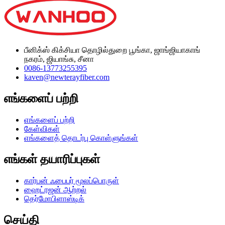
பீனிக்ஸ் கிக்சியா தொழில்துறை பூங்கா, ஜாங்ஜியாகாங்
நகரம், ஜியாங்சு, சீனா
0086-13773255395
kaven@newterayfiber.com
எங்களைப் பற்றி
எங்களைப் பற்றி
கேள்விகள்
எங்களைத் தொடர்பு கொள்ளுங்கள்
எங்கள் தயாரிப்புகள்
கார்பன் ஃபைபர் மூலப்பொருள்
ஹைட்ரஜன் ஆற்றல்
தெர்மோபிளாஸ்டிக்
செய்தி