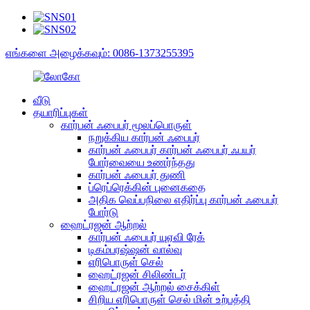
எங்களை அழைக்கவும்: 0086-1373255395
வீடு
தயாரிப்புகள்
கார்பன் ஃபைபர் மூலப்பொருள்
நறுக்கிய கார்பன் ஃபைபர்
கார்பன் ஃபைபர் கார்பன் ஃபைபர் ஃபயர்
போர்வையை உணர்ந்தது
கார்பன் ஃபைபர் துணி
ப்ரெப்ரெக்கின் புனைகதை
அதிக வெப்பநிலை எதிர்ப்பு கார்பன் ஃபைபர்
போர்டு
ஹைட்ரஜன் ஆற்றல்
கார்பன் ஃபைபர் யுஏவி ரேக்
டிகம்பரஷ்ஷன் வால்வு
எரிபொருள் செல்
ஹைட்ரஜன் சிலிண்டர்
ஹைட்ரஜன் ஆற்றல் சைக்கிள்
சிறிய எரிபொருள் செல் மின் உற்பத்தி