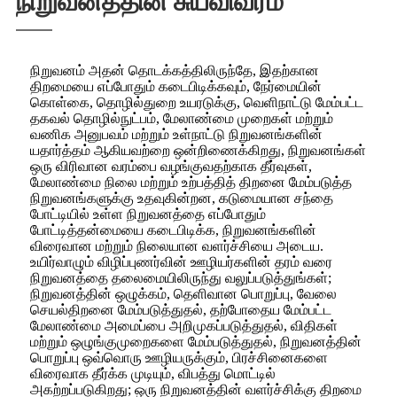
நிறுவனத்தின் சுயவிவரம்
நிறுவனம் அதன் தொடக்கத்திலிருந்தே, இதற்கான
திறமையை எப்போதும் கடைபிடிக்கவும், நேர்மையின்
கொள்கை, தொழில்துறை உயரடுக்கு, வெளிநாட்டு மேம்பட்ட
தகவல் தொழில்நுட்பம், மேலாண்மை முறைகள் மற்றும்
வணிக அனுபவம் மற்றும் உள்நாட்டு நிறுவனங்களின்
யதார்த்தம் ஆகியவற்றை ஒன்றிணைக்கிறது, நிறுவனங்கள்
ஒரு விரிவான வரம்பை வழங்குவதற்காக தீர்வுகள்,
மேலாண்மை நிலை மற்றும் உற்பத்தித் திறனை மேம்படுத்த
நிறுவனங்களுக்கு உதவுகின்றன, கடுமையான சந்தை
போட்டியில் உள்ள நிறுவனத்தை எப்போதும்
போட்டித்தன்மையை கடைபிடிக்க, நிறுவனங்களின்
விரைவான மற்றும் நிலையான வளர்ச்சியை அடைய.
உயிர்வாழும் விழிப்புணர்வின் ஊழியர்களின் தரம் வரை
நிறுவனத்தை தலைமையிலிருந்து வலுப்படுத்துங்கள்;
நிறுவனத்தின் ஒழுக்கம், தெளிவான பொறுப்பு, வேலை
செயல்திறனை மேம்படுத்துதல், தற்போதைய மேம்பட்ட
மேலாண்மை அமைப்பை அறிமுகப்படுத்துதல், விதிகள்
மற்றும் ஒழுங்குமுறைகளை மேம்படுத்துதல், நிறுவனத்தின்
பொறுப்பு ஒவ்வொரு ஊழியருக்கும், பிரச்சினைகளை
விரைவாக தீர்க்க முடியும், விபத்து மொட்டில்
அகற்றப்படுகிறது; ஒரு நிறுவனத்தின் வளர்ச்சிக்கு திறமை