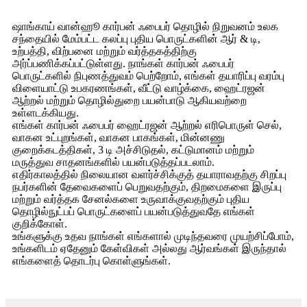
ஷாங்காய் வான்ஹூ கார்பன் ஃபைபர் தொழில் நிறுவனம் உலக
சந்தையில் மேம்பட்ட கலப்பு புதிய பொருட்களின் ஆர் & டி,
உற்பத்தி, விற்பனை மற்றும் வர்த்தகத்திற்கு
அர்ப்பணிக்கப்பட்டுள்ளது. நாங்கள் கார்பன் ஃபைபர்
பொருட்களில் நிபுணத்துவம் பெற்றோம், எங்கள் தயாரிப்பு வரம்பு
விளையாட்டு உபகரணங்கள், வீட்டு வாழ்க்கை, ஹைட்ரஜன்
ஆற்றல் மற்றும் தொழில்துறை பயன்பாடு ஆகியவற்றை
உள்ளடக்கியது.
எங்கள் கார்பன் ஃபைபர் ஹைட்ரஜன் ஆற்றல் எரிபொருள் செல்,
வாகன உட்புறங்கள், வாகன பாகங்கள், மின்னணு
குறைக்கடத்திகள், 3 டி அச்சிடுதல், கட்டுமானம் மற்றும்
மருத்துவ சாதனங்களில் பயன்படுத்தப்படலாம்.
எதிர்காலத்தில் நிலையான வளர்ச்சிக்குத் தயாராவதற்கு சிறப்பு
நபர்களின் தேவைகளைப் பெறுவதற்கும், திறமைகளை இருப்பு
மற்றும் வர்த்தக சேனல்களை உருவாக்குவதற்கும் புதிய
தொழில்நுட்பப் பொருட்களைப் பயன்படுத்துவதே எங்கள்
குறிக்கோள்.
உங்களுக்கு உதவ நாங்கள் எங்களால் முடிந்தவரை முயற்சிப்போம்,
உங்களிடம் ஏதேனும் கேள்விகள் அல்லது ஆர்வங்கள் இருந்தால்
எங்களைத் தொடர்பு கொள்ளுங்கள்.