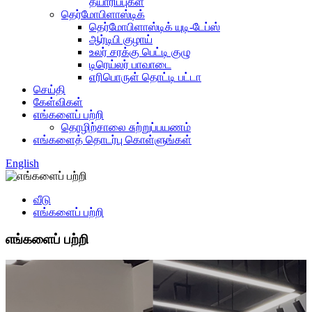
தயாரிப்புகள்
தெர்மோபிளாஸ்டிக்
தெர்மோபிளாஸ்டிக் யுடி-டேப்ஸ்
ஆர்டிபி குழாய்
உலர் சரக்கு பெட்டி குழு
டிரெய்லர் பாவாடை
எரிபொருள் தொட்டி பட்டா
செய்தி
கேள்விகள்
எங்களைப் பற்றி
தொழிற்சாலை சுற்றுப்பயணம்
எங்களைத் தொடர்பு கொள்ளுங்கள்
English
வீடு
எங்களைப் பற்றி
எங்களைப் பற்றி