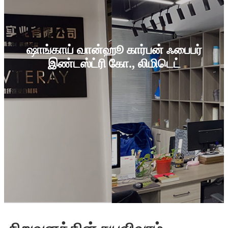
ஷாங்காய் வான்ஹூ கார்பன் ஃபைபர்
இண்டஸ்ட்ரி கோ., லிமிடெட்