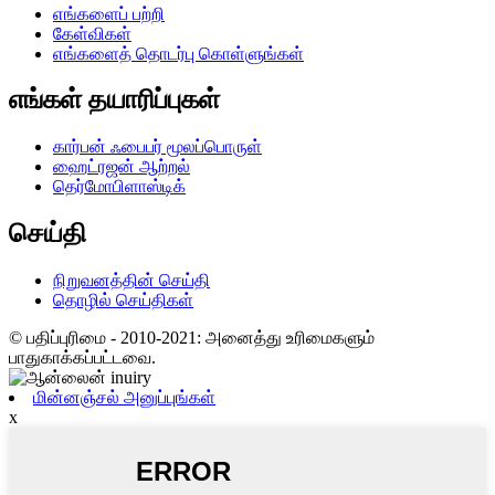
எங்களைப் பற்றி
கேள்விகள்
எங்களைத் தொடர்பு கொள்ளுங்கள்
எங்கள் தயாரிப்புகள்
கார்பன் ஃபைபர் மூலப்பொருள்
ஹைட்ரஜன் ஆற்றல்
தெர்மோபிளாஸ்டிக்
செய்தி
நிறுவனத்தின் செய்தி
தொழில் செய்திகள்
© பதிப்புரிமை - 2010-2021: அனைத்து உரிமைகளும்
பாதுகாக்கப்பட்டவை.
மின்னஞ்சல் அனுப்புங்கள்
x