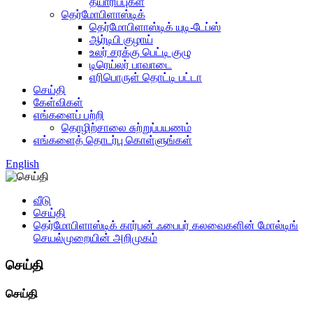
தயாரிப்புகள்
தெர்மோபிளாஸ்டிக்
தெர்மோபிளாஸ்டிக் யுடி-டேப்ஸ்
ஆர்டிபி குழாய்
உலர் சரக்கு பெட்டி குழு
டிரெய்லர் பாவாடை
எரிபொருள் தொட்டி பட்டா
செய்தி
கேள்விகள்
எங்களைப் பற்றி
தொழிற்சாலை சுற்றுப்பயணம்
எங்களைத் தொடர்பு கொள்ளுங்கள்
English
வீடு
செய்தி
தெர்மோபிளாஸ்டிக் கார்பன் ஃபைபர் கலவைகளின் மோல்டிங்
செயல்முறையின் அறிமுகம்
செய்தி
செய்தி