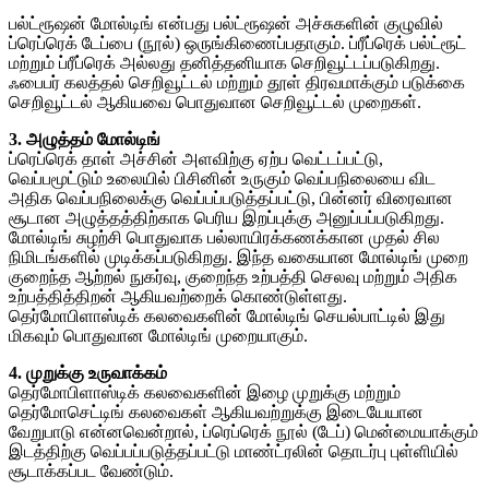
பல்ட்ரூஷன் மோல்டிங் என்பது பல்ட்ரூஷன் அச்சுகளின் குழுவில்
ப்ரெப்ரெக் டேப்பை (நூல்) ஒருங்கிணைப்பதாகும். ப்ரீப்ரெக் பல்ட்ரூட்
மற்றும் ப்ரீப்ரெக் அல்லது தனித்தனியாக செறிவூட்டப்படுகிறது.
ஃபைபர் கலத்தல் செறிவூட்டல் மற்றும் தூள் திரவமாக்கும் படுக்கை
செறிவூட்டல் ஆகியவை பொதுவான செறிவூட்டல் முறைகள்.
3. அழுத்தம் மோல்டிங்
ப்ரெப்ரெக் தாள் அச்சின் அளவிற்கு ஏற்ப வெட்டப்பட்டு,
வெப்பமூட்டும் உலையில் பிசினின் உருகும் வெப்பநிலையை விட
அதிக வெப்பநிலைக்கு வெப்பப்படுத்தப்பட்டு, பின்னர் விரைவான
சூடான அழுத்தத்திற்காக பெரிய இறப்புக்கு அனுப்பப்படுகிறது.
மோல்டிங் சுழற்சி பொதுவாக பல்லாயிரக்கணக்கான முதல் சில
நிமிடங்களில் முடிக்கப்படுகிறது. இந்த வகையான மோல்டிங் முறை
குறைந்த ஆற்றல் நுகர்வு, குறைந்த உற்பத்தி செலவு மற்றும் அதிக
உற்பத்தித்திறன் ஆகியவற்றைக் கொண்டுள்ளது.
தெர்மோபிளாஸ்டிக் கலவைகளின் மோல்டிங் செயல்பாட்டில் இது
மிகவும் பொதுவான மோல்டிங் முறையாகும்.
4. முறுக்கு உருவாக்கம்
தெர்மோபிளாஸ்டிக் கலவைகளின் இழை முறுக்கு மற்றும்
தெர்மோசெட்டிங் கலவைகள் ஆகியவற்றுக்கு இடையேயான
வேறுபாடு என்னவென்றால், ப்ரெப்ரெக் நூல் (டேப்) மென்மையாக்கும்
இடத்திற்கு வெப்பப்படுத்தப்பட்டு மாண்ட்ரலின் தொடர்பு புள்ளியில்
சூடாக்கப்பட வேண்டும்.