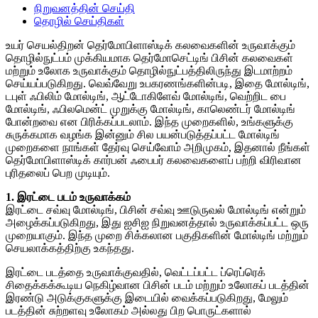
நிறுவனத்தின் செய்தி
தொழில் செய்திகள்
உயர் செயல்திறன் தெர்மோபிளாஸ்டிக் கலவைகளின் உருவாக்கும்
தொழில்நுட்பம் முக்கியமாக தெர்மோசெட்டிங் பிசின் கலவைகள்
மற்றும் உலோக உருவாக்கும் தொழில்நுட்பத்திலிருந்து இடமாற்றம்
செய்யப்படுகிறது. வெவ்வேறு உபகரணங்களின்படி, இதை மோல்டிங்,
டபுள் ஃபிலிம் மோல்டிங், ஆட்டோகிளேவ் மோல்டிங், வெற்றிட பை
மோல்டிங், ஃபிலமென்ட் முறுக்கு மோல்டிங், காலெண்டர் மோல்டிங்
போன்றவை என பிரிக்கப்படலாம். இந்த முறைகளில், உங்களுக்கு
சுருக்கமாக வழங்க இன்னும் சில பயன்படுத்தப்பட்ட மோல்டிங்
முறைகளை நாங்கள் தேர்வு செய்வோம் அறிமுகம், இதனால் நீங்கள்
தெர்மோபிளாஸ்டிக் கார்பன் ஃபைபர் கலவைகளைப் பற்றி விரிவான
புரிதலைப் பெற முடியும்.
1. இரட்டை படம் உருவாக்கம்
இரட்டை சவ்வு மோல்டிங், பிசின் சவ்வு ஊடுருவல் மோல்டிங் என்றும்
அழைக்கப்படுகிறது, இது ஐசிஐ நிறுவனத்தால் உருவாக்கப்பட்ட ஒரு
முறையாகும். இந்த முறை சிக்கலான பகுதிகளின் மோல்டிங் மற்றும்
செயலாக்கத்திற்கு உகந்தது.
இரட்டை படத்தை உருவாக்குவதில், வெட்டப்பட்ட ப்ரெப்ரெக்
சிதைக்கக்கூடிய நெகிழ்வான பிசின் படம் மற்றும் உலோகப் படத்தின்
இரண்டு அடுக்குகளுக்கு இடையில் வைக்கப்படுகிறது, மேலும்
படத்தின் சுற்றளவு உலோகம் அல்லது பிற பொருட்களால்