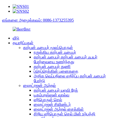
எங்களை அழைக்கவும்: 0086-1373255395
வீடு
தயாரிப்புகள்
கார்பன் ஃபைபர் மூலப்பொருள்
நறுக்கிய கார்பன் ஃபைபர்
கார்பன் ஃபைபர் கார்பன் ஃபைபர் ஃபயர்
போர்வையை உணர்ந்தது
கார்பன் ஃபைபர் துணி
ப்ரெப்ரெக்கின் புனைகதை
அதிக வெப்பநிலை எதிர்ப்பு கார்பன் ஃபைபர்
போர்டு
ஹைட்ரஜன் ஆற்றல்
கார்பன் ஃபைபர் யுஏவி ரேக்
டிகம்பரஷ்ஷன் வால்வு
எரிபொருள் செல்
ஹைட்ரஜன் சிலிண்டர்
ஹைட்ரஜன் ஆற்றல் சைக்கிள்
சிறிய எரிபொருள் செல் மின் உற்பத்தி