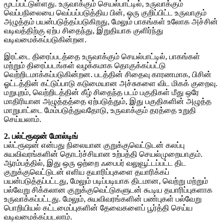
மூடப்பட்டுள்ளது. உருவாக்கும் செயல்பாட்டில், உருவாக்கும்
வெப்பநிலையை வெப்பப்படுத்திய பின், ஒரு குறிப்பிட்ட உருவாகும்
அழுத்தம் பயன்படுத்தப்படுகிறது, மேலும் பாகங்கள் உலோக அச்சின்
வடிவத்திற்கு ஏற்ப சிதைந்து, இறுதியாக குளிர்ந்து
வடிவமைக்கப்படுகின்றன.
இரட்டை திரைப்படத்தை உருவாக்கும் செயல்பாட்டில், பாகங்கள்
மற்றும் திரைப்படங்கள் வழக்கமாக தொகுக்கப்பட்டு
வெற்றிடமாக்கப்படுகின்றன. படத்தின் சிதைவு காரணமாக, பிசின்
ஓட்டத்தின் கட்டுப்பாடு கடுமையான அச்சுகளை விட மிகக் குறைவு.
மறுபுறம், வெற்றிடத்தின் கீழ் சிதைந்த படம் பகுதிகள் மீது ஒரே
மாதிரியான அழுத்தத்தை ஏற்படுத்தும், இது பகுதிகளின் அழுத்த
மாறுபாட்டை மேம்படுத்துவதோடு, உருவாக்கும் தரத்தை உறுதி
செய்யலாம்.
2. பல்ட்ரூஷன் மோல்டிங்
பல்ட்ரூஷன் என்பது நிலையான குறுக்குவெட்டுடன் கலப்பு
சுயவிவரங்களின் தொடர்ச்சியான உற்பத்தி செயல்முறையாகும்.
ஆரம்பத்தில், இது ஒரு ஒற்றை ஃபைபர் வலுவூட்டப்பட்ட திட
குறுக்குவெட்டுடன் எளிய தயாரிப்புகளை தயாரிக்கப்
பயன்படுத்தப்பட்டது, மேலும் படிப்படியாக திடமான, வெற்று மற்றும்
பல்வேறு சிக்கலான குறுக்குவெட்டுகளுடன் கூடிய தயாரிப்புகளாக
உருவாக்கப்பட்டது. மேலும், சுயவிவரங்களின் பண்புகள் பல்வேறு
பொறியியல் கட்டமைப்புகளின் தேவைகளைப் பூர்த்தி செய்ய
வடிவமைக்கப்படலாம்.