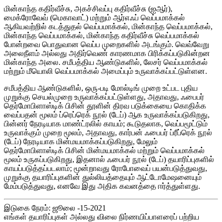
மின்காந்த கதிர்வீச்சு, அகச்சிவப்பு கதிர்வீச்சு (ஐஆர்),
மைக்ரோவேவ் (மெகாவாட்) மற்றும் ஆர்எஃப் வெப்பமாக்கல்
ஆகியவற்றில் கடத்துதல் வெப்பமாக்கல், மின்காந்த வெப்பமாக்கல்,
மின்காந்த வெப்பமாக்கல், மின்காந்த கதிர்வீச்சு வெப்பமாக்கல்
போன்றவை பொதுவான வெப்ப முறைகளில் அடங்கும். வெவ்வேறு
அலைநீளம் அல்லது அதிர்வெண் காரணமாக பிரிக்கப்படுகின்றன
மின்காந்த அலை. சமீபத்திய ஆண்டுகளில், லேசர் வெப்பமாக்கல்
மற்றும் மீயொலி வெப்பமாக்கல் அமைப்பும் உருவாக்கப்பட்டுள்ளன.
சமீபத்திய ஆண்டுகளில், ஒரு-படி மோல்டிங் முறை உட்பட புதிய
முறுக்கு செயல்முறை உருவாக்கப்பட்டுள்ளது, அதாவது, ஃபைபர்
தெர்மோபிளாஸ்டிக் பிசின் தூளின் திரவ படுக்கையை கொதிக்க
வைப்பதன் மூலம் ப்ரெப்ரெக் நூல் (டேப்) ஆக உருவாக்கப்படுகிறது,
பின்னர் நேரடியாக மாண்ட்ரலில் காயம்; கூடுதலாக, வெப்பமூட்டும்
உருவாக்கும் முறை மூலம், அதாவது, கார்பன் ஃபைபர் ப்ரீப்ரெக் நூல்
(டேப்) நேரடியாக மின்மயமாக்கப்படுகிறது, மேலும்
தெர்மோபிளாஸ்டிக் பிசின் மின்மயமாக்கல் மற்றும் வெப்பமாக்கல்
மூலம் உருகப்படுகிறது, இதனால் ஃபைபர் நூல் (டேப்) தயாரிப்புகளில்
காயப்படுத்தப்படலாம்; மூன்றாவது ரோபோவைப் பயன்படுத்துவது,
முறுக்கு தயாரிப்புகளின் துல்லியத்தையும் ஆட்டோமேஷனையும்
மேம்படுத்துவது, எனவே இது அதிக கவனத்தை ஈர்த்துள்ளது.
இடுகை நேரம்: ஜூலை -15-2021
எங்கள் தயாரிப்புகள் அல்லது விலை நிர்ணயிப்பாளரைப் பற்றிய