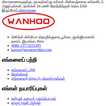
விசாரணைகளுக்கு, தயவுசெய்து உங்கள் மின்னஞ்சலை எங்களிடம்
அனுப்புங்கள், நாங்கள் 24 மணி நேரத்திற்குள் தொடர்பில்
இருப்போம்.
விசாரணை
பீனிக்ஸ் கிக்சியா தொழில்துறை பூங்கா, ஜாங்ஜியாகாங்
நகரம், ஜியாங்சு, சீனா
0086-13773255395
kaven@newterayfiber.com
எங்களைப் பற்றி
எங்களைப் பற்றி
கேள்விகள்
எங்களைத் தொடர்பு கொள்ளுங்கள்
எங்கள் தயாரிப்புகள்
கார்பன் ஃபைபர் மூலப்பொருள்
ஹைட்ரஜன் ஆற்றல்